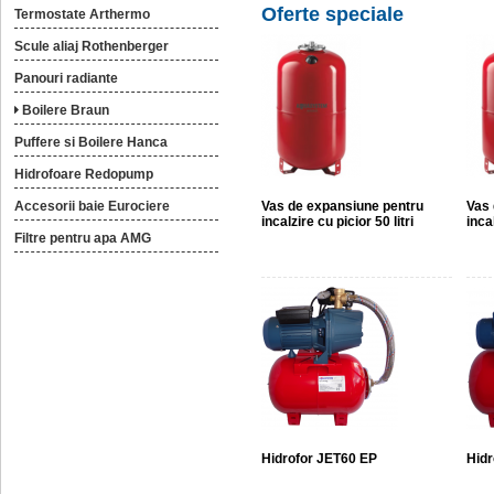
Oferte speciale
Termostate Arthermo
Scule aliaj Rothenberger
Panouri radiante
Boilere Braun
Puffere si Boilere Hanca
Hidrofoare Redopump
Accesorii baie Eurociere
Vas de expansiune pentru
Vas 
incalzire cu picior 50 litri
incal
Filtre pentru apa AMG
Hidrofor JET60 EP
Hidr