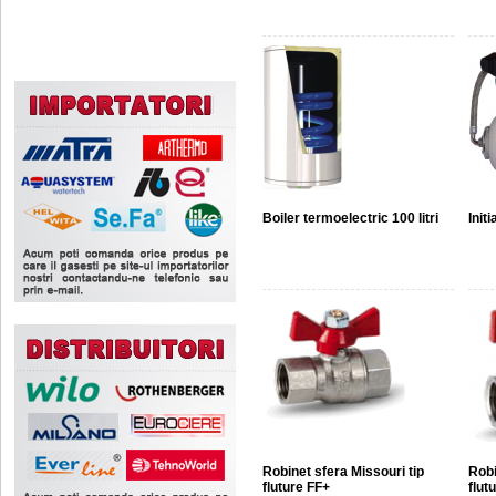
Boiler termoelectric 100 litri
Init
Robinet sfera Missouri tip
Robi
fluture FF+
flut