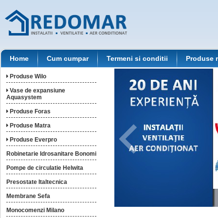
Home
Cum cumpar
Termeni si conditii
Produse 
Produse Wilo
Vase de expansiune
Aquasystem
Produse Foras
Produse Matra
Produse Everpro
Robinetarie Idrosanitare Bonomi
Pompe de circulatie Helwita
Presostate Italtecnica
Membrane Sefa
Monocomenzi Milano