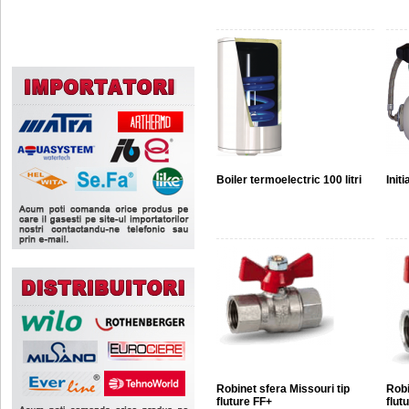
Boiler termoelectric 100 litri
Init
Robinet sfera Missouri tip
Robi
fluture FF+
flut