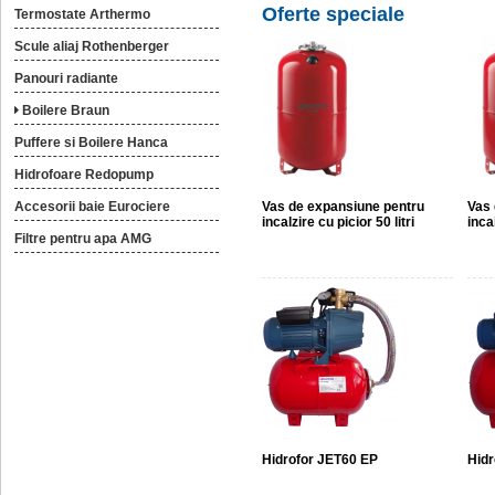
Oferte speciale
Termostate Arthermo
Scule aliaj Rothenberger
Panouri radiante
Boilere Braun
Puffere si Boilere Hanca
Hidrofoare Redopump
Accesorii baie Eurociere
Vas de expansiune pentru
Vas 
incalzire cu picior 50 litri
incal
Filtre pentru apa AMG
Hidrofor JET60 EP
Hidr