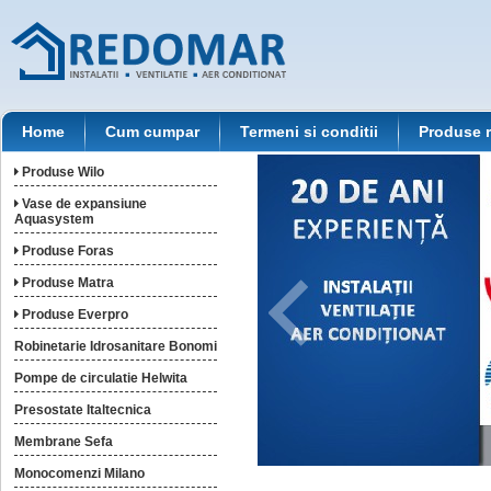
Home
Cum cumpar
Termeni si conditii
Produse 
Produse Wilo
Vase de expansiune
Aquasystem
Produse Foras
Produse Matra
Produse Everpro
Robinetarie Idrosanitare Bonomi
Pompe de circulatie Helwita
Presostate Italtecnica
Membrane Sefa
Monocomenzi Milano