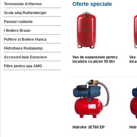
Oferte speciale
Termostate Arthermo
Scule aliaj Rothenberger
Panouri radiante
Boilere Braun
Puffere si Boilere Hanca
Hidrofoare Redopump
Accesorii baie Eurociere
Vas de expansiune pentru
Vas 
incalzire cu picior 50 litri
incal
Filtre pentru apa AMG
Hidrofor JET60 EP
Hidr