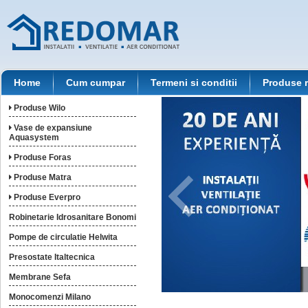
Home
Cum cumpar
Termeni si conditii
Produse 
Produse Wilo
Vase de expansiune
Aquasystem
Produse Foras
Produse Matra
Produse Everpro
Robinetarie Idrosanitare Bonomi
Pompe de circulatie Helwita
Presostate Italtecnica
Membrane Sefa
Monocomenzi Milano