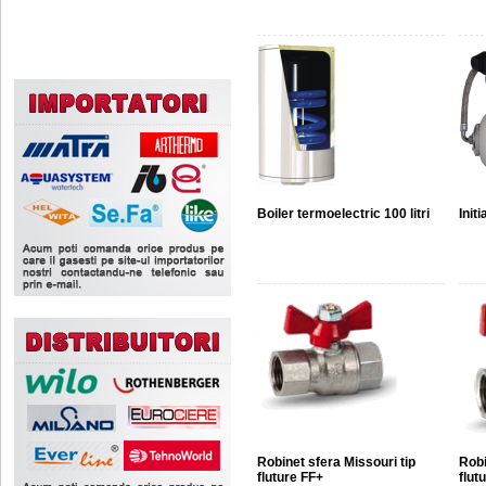
Boiler termoelectric 100 litri
Init
Robinet sfera Missouri tip
Robi
fluture FF+
flut