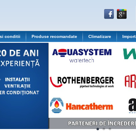
si conditii
Produse recomandate
Climatizare
Import