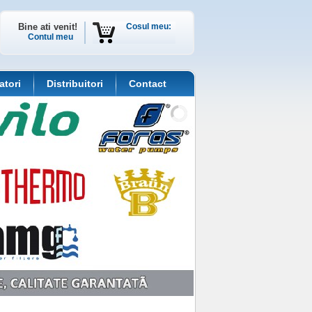
Bine ati venit!
Cosul meu:
Contul meu
atori
Distribuitori
Contact