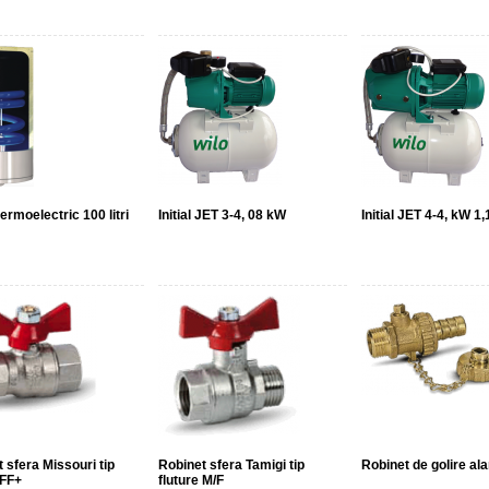
termoelectric 100 litri
Initial JET 3-4, 08 kW
Initial JET 4-4, kW 1,
 sfera Missouri tip
Robinet sfera Tamigi tip
Robinet de golire al
 FF+
fluture M/F