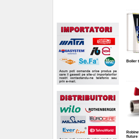
Boiler 
Robinet
fluture