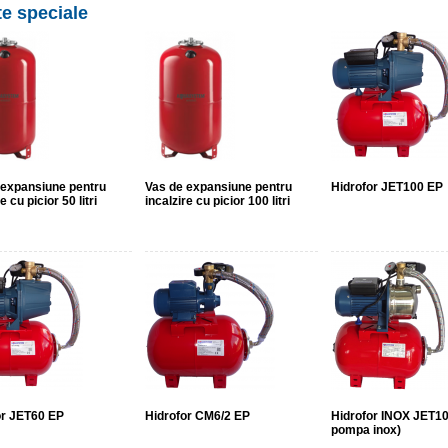
te speciale
 expansiune pentru
Vas de expansiune pentru
Hidrofor JET100 EP
e cu picior 50 litri
incalzire cu picior 100 litri
or JET60 EP
Hidrofor CM6/2 EP
Hidrofor INOX JET1
pompa inox)