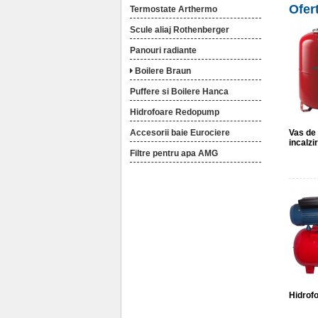
Ofer
Termostate Arthermo
Scule aliaj Rothenberger
Panouri radiante
Boilere Braun
Puffere si Boilere Hanca
Hidrofoare Redopump
Accesorii baie Eurociere
Vas de
incalzir
Filtre pentru apa AMG
Hidrof