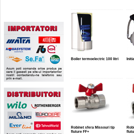
Boiler termoelectric 100 litri
Init
Robinet sfera Missouri tip
Robi
fluture FF+
flut