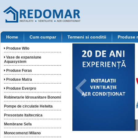
Home
Cum cumpar
Termeni si conditii
Produse 
Produse Wilo
Vase de expansiune
Aquasystem
Produse Foras
Produse Matra
Produse Everpro
Robinetarie Idrosanitare Bonomi
Pompe de circulatie Helwita
Presostate Italtecnica
Membrane Sefa
Monocomenzi Milano