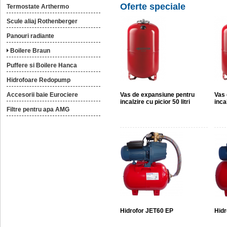
Oferte speciale
Termostate Arthermo
Scule aliaj Rothenberger
Panouri radiante
Boilere Braun
Puffere si Boilere Hanca
Hidrofoare Redopump
Accesorii baie Eurociere
Vas de expansiune pentru
Vas 
incalzire cu picior 50 litri
incal
Filtre pentru apa AMG
Hidrofor JET60 EP
Hidr