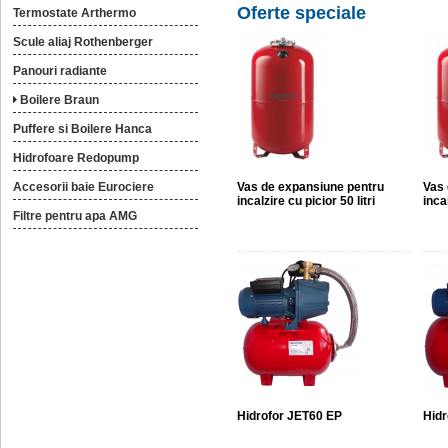
Oferte speciale
Termostate Arthermo
Scule aliaj Rothenberger
Panouri radiante
Boilere Braun
Puffere si Boilere Hanca
Hidrofoare Redopump
Accesorii baie Eurociere
Vas de expansiune pentru
Vas 
incalzire cu picior 50 litri
incal
Filtre pentru apa AMG
Hidrofor JET60 EP
Hidr