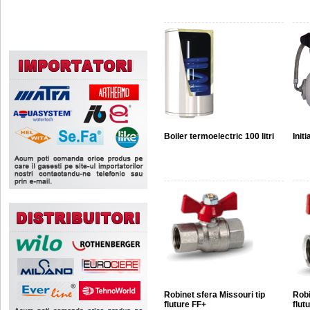
Boiler termoelectric 100 litri
Init
Robinet sfera Missouri tip
Robi
fluture FF+
flut