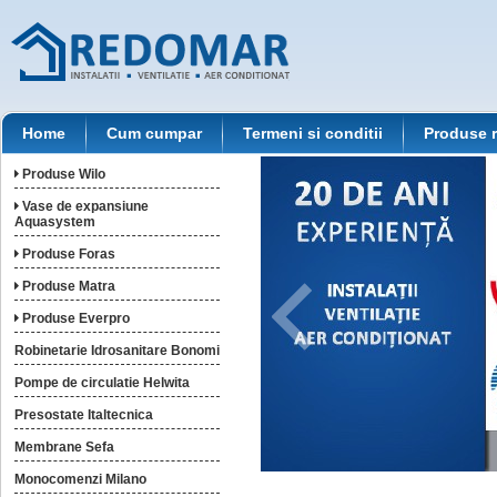
Home
Cum cumpar
Termeni si conditii
Produse 
Produse Wilo
Vase de expansiune
Aquasystem
Produse Foras
Produse Matra
Produse Everpro
Robinetarie Idrosanitare Bonomi
Pompe de circulatie Helwita
Presostate Italtecnica
Membrane Sefa
Monocomenzi Milano