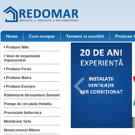
Home
Cum cumpar
Termeni si conditii
Produse 
Produse Wilo
Vase de expansiune
Aquasystem
Produse Foras
Produse Matra
Produse Everpro
Robinetarie Idrosanitare Bonomi
Pompe de circulatie Helwita
Presostate Italtecnica
Membrane Sefa
Monocomenzi Milano