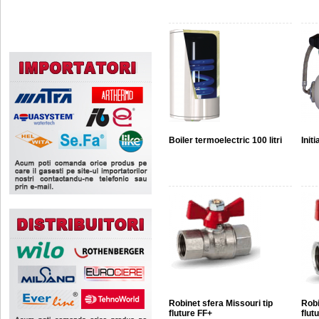
Boiler termoelectric 100 litri
Init
Robinet sfera Missouri tip
Robi
fluture FF+
flut