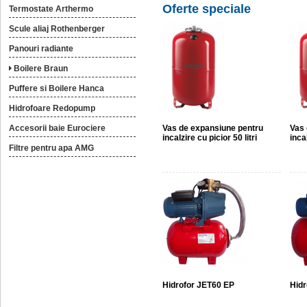
Oferte speciale
Termostate Arthermo
Scule aliaj Rothenberger
Panouri radiante
Boilere Braun
Puffere si Boilere Hanca
Hidrofoare Redopump
Accesorii baie Eurociere
Vas de expansiune pentru
Vas 
incalzire cu picior 50 litri
incal
Filtre pentru apa AMG
Hidrofor JET60 EP
Hidr